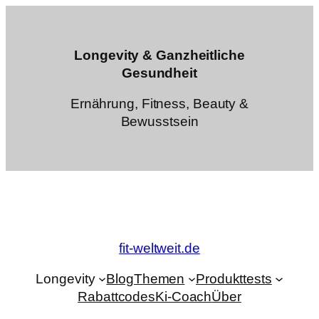
Zum
Inhalt
springen
Longevity & Ganzheitliche
Gesundheit
Ernährung, Fitness, Beauty &
Bewusstsein
fit-weltweit.de
Longevity
Blog
Themen
Produkttests
Rabattcodes
Ki-Coach
Über