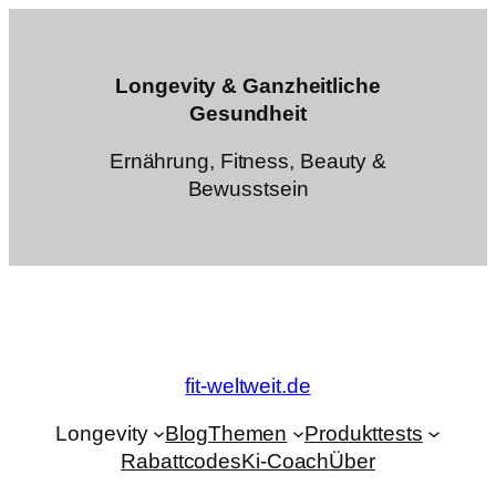
Zum
Inhalt
springen
Longevity & Ganzheitliche
Gesundheit
Ernährung, Fitness, Beauty &
Bewusstsein
fit-weltweit.de
Longevity
Blog
Themen
Produkttests
Rabattcodes
Ki-Coach
Über