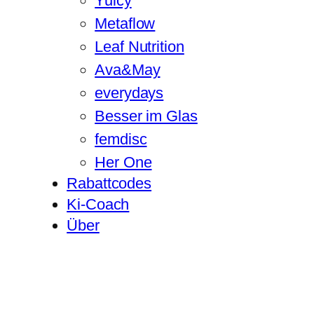
Yuicy
Metaflow
Leaf Nutrition
Ava&May
everydays
Besser im Glas
femdisc
Her One
Rabattcodes
Ki-Coach
Über