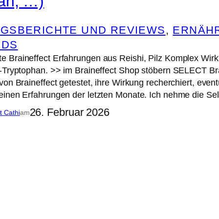
an, …)
GSBERICHTE UND REVIEWS
, 
ERNÄH
ODS
Braineffect Erfahrungen aus Reishi, Pilz Komplex Wirku
-Tryptophan. >> im Braineffect Shop stöbern SELECT Bra
von Braineffect getestet, ihre Wirkung recherchiert, eve
inen Erfahrungen der letzten Monate. Ich nehme die Sel
26. Februar 2026
it Cathi
am