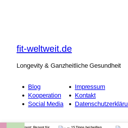
fit-weltweit.de
Longevity & Ganzheitliche Gesundheit
Blog
Impressum
Kooperation
Kontakt
Social Media
Datenschutzerklär
itzrezept: Rezept für
15 Tipps bei heißen
Checkliste 