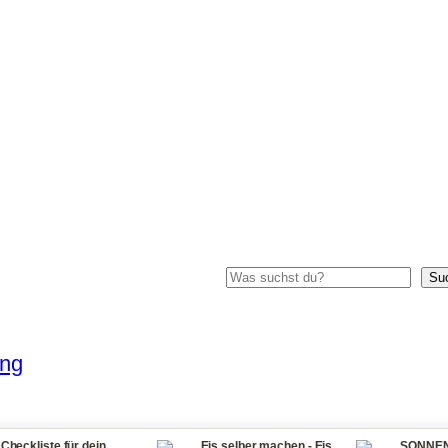
Suchen
Su
ung
für dein
Eis selber machen - Eis
SONNENSTICH Tipp