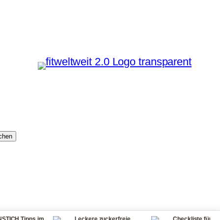
chen
s im
Leckere zuckerfreie
Checkliste für dein