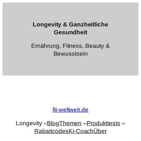
Zum
Inhalt
springen
Longevity & Ganzheitliche
Gesundheit
Ernährung, Fitness, Beauty &
Bewusstsein
fit-weltweit.de
Longevity
Blog
Themen
Produkttests
Rabattcodes
Ki-Coach
Über