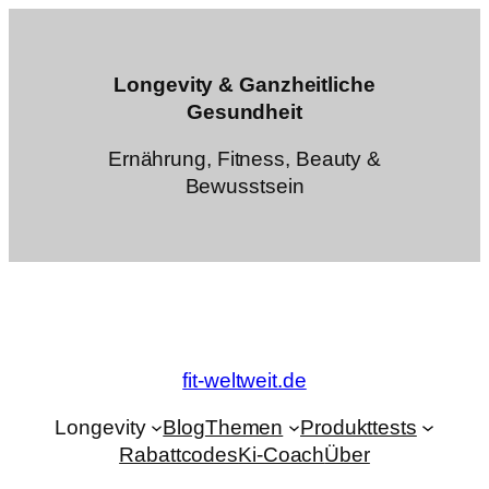
Zum
Inhalt
springen
Longevity & Ganzheitliche
Gesundheit
Ernährung, Fitness, Beauty &
Bewusstsein
fit-weltweit.de
Longevity
Blog
Themen
Produkttests
Rabattcodes
Ki-Coach
Über