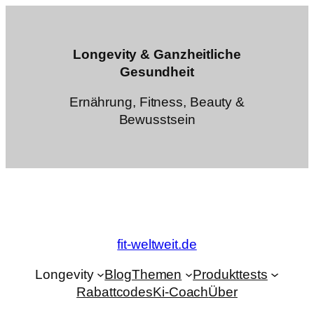
Zum
Inhalt
springen
Longevity & Ganzheitliche
Gesundheit
Ernährung, Fitness, Beauty &
Bewusstsein
fit-weltweit.de
Longevity
Blog
Themen
Produkttests
Rabattcodes
Ki-Coach
Über