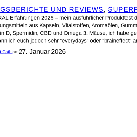
GSBERICHTE UND REVIEWS
, 
SUPER
 Erfahrungen 2026 – mein ausführlicher Produkttest 
ngsmitteln aus Kapseln, Vitalstoffen, Aromaölen, Gumm
min D, Spermidin, CBD und Omega 3. Mäuse, ich habe ger
kann ich euch jedoch sehr “everydays” oder “braineffect” 
27. Januar 2026
it Cathi
am