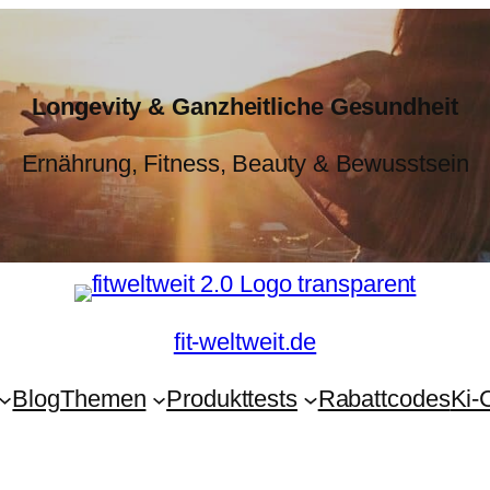
Longevity & Ganzheitliche Gesundheit
Ernährung, Fitness, Beauty & Bewusstsein
fit-weltweit.de
Blog
Themen
Produkttests
Rabattcodes
Ki-