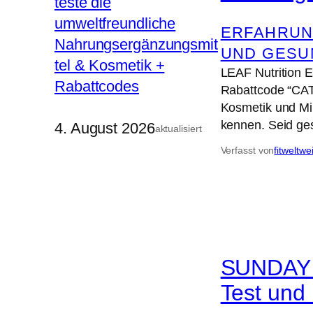
ERFAHRUN
UND GESU
LEAF Nutrition 
Rabattcode “CAT
Kosmetik und Min
kennen. Seid ge
4. August 2026
aktualisiert
Verfasst von
fitweltwe
SUNDAY N
Test und