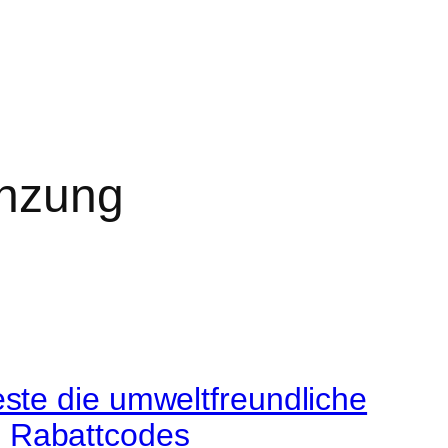
änzung
este die umweltfreundliche
+ Rabattcodes