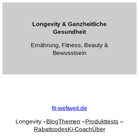
Zum
Inhalt
springen
Longevity & Ganzheitliche
Gesundheit
Ernährung, Fitness, Beauty &
Bewusstsein
fit-weltweit.de
Longevity
Blog
Themen
Produkttests
Rabattcodes
Ki-Coach
Über