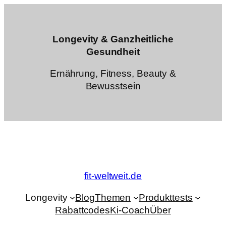
Zum
Inhalt
springen
Longevity & Ganzheitliche
Gesundheit
Ernährung, Fitness, Beauty &
Bewusstsein
fit-weltweit.de
Longevity
Blog
Themen
Produkttests
Rabattcodes
Ki-Coach
Über