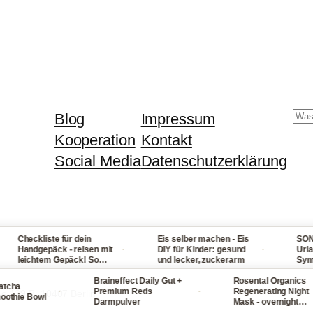
Su
Blog
Impressum
Kooperation
Kontakt
Social Media
Datenschutzerklärung
Checkliste für dein
Eis selber machen - Eis
SONNENS
·
·
Handgepäck - reisen mit
DIY für Kinder: gesund
Urlaub: 
leichtem Gepäck! So
und lecker, zuckerarm
Symptome
packst du nie wieder zu
bei Fiebe
iel ein
Braineffect Daily Gut +
Rosental Organics
und Hals
a
·
·
Premium Reds
Regenerating Night
ße 139 B, 10407 Berlin
ie Bowl
Darmpulver
Mask - overnight
Gesichtsmaske