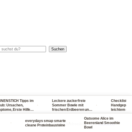
chen
Suchen
TICH Tipps im
Leckere zuckerfreie
Checkliste für dei
·
·
Ursachen,
Sommer Bowle mit
Handgepäck - reis
, Erste Hilfe
frischen Erdbeeren und
leichtem Gepäck!
r, Sonnenbrand
Waldmeister ganz
packst du nie wie
schmerzen
einfach selber machen
Oatsome Alice im
viel ein
everydays smap smarte
·
·
·
Beerenland Smoothie
Diese Webseite enthält
Werbung
cleane Proteinbausteine
Bowl