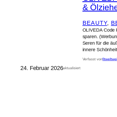
& Ölzieh
BEAUTY
, 
B
OLIVEDA Code R
sparen. (Werbung
Seren für die ä
innere Schönheit
Verfasst von
fitweltwe
24. Februar 2026
aktualisiert