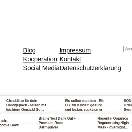
Su
Blog
Impressum
Kooperation
Kontakt
Social Media
Datenschutzerklärung
heckliste für dein
Eis selber machen - Eis
SONNENST
·
·
andgepäck - reisen mit
DIY für Kinder: gesund
Urlaub: U
eichtem Gepäck! So
und lecker, zuckerarm
Symptome,
ackst du nie wieder zu
bei Fiebe
iel ein
Braineffect Daily Gut +
Rosental Organics
und Hals
a
·
·
Premium Reds
Regenerating Night
ße 139 B, 10407 Berlin
ie Bowl
Darmpulver
Mask - overnight
Gesichtsmaske