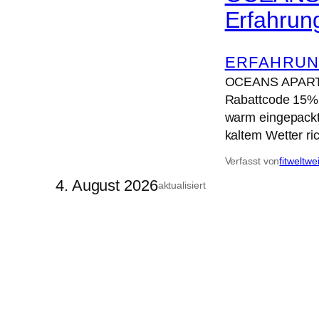
Erfahrun
ERFAHRUN
OCEANS APART –
Rabattcode 15% 
warm eingepackt
kaltem Wetter ri
Verfasst von
fitweltwe
4. August 2026
aktualisiert