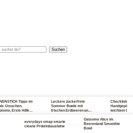
chen
Suchen
ICH Tipps im
Leckere zuckerfreie
Checkliste für dein
·
·
rsachen,
Sommer Bowle mit
Handgepäck - reis
 Erste Hilfe
frischen Erdbeeren und
leichtem Gepäck! 
r, Sonnenbrand
Waldmeister ganz
packst du nie wied
schmerzen
einfach selber machen
Oatsome Alice im
viel ein
everydays smap smarte
·
·
·
Beerenland Smoothie
Diese Webseite enthält
Werbung
cleane Proteinbausteine
Bowl