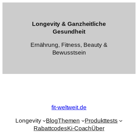
Zum
Inhalt
springen
Longevity & Ganzheitliche
Gesundheit
Ernährung, Fitness, Beauty &
Bewusstsein
fit-weltweit.de
Longevity
Blog
Themen
Produkttests
Rabattcodes
Ki-Coach
Über