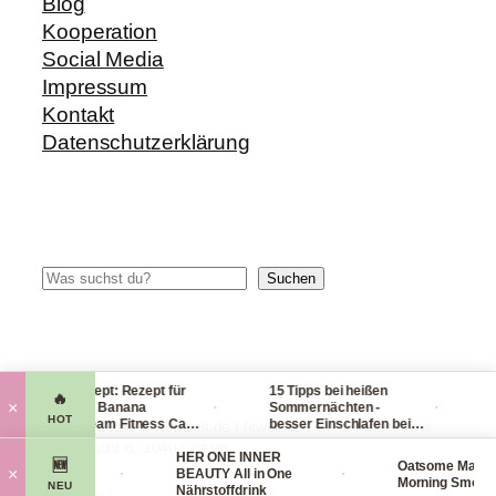
Blog
Kooperation
Social Media
Impressum
Kontakt
Datenschutzerklärung
Suchen
Suchen
Blitzrezept: Rezept für
15 Tipps bei heißen
Che
🔥
·
·
×
leckere Banana
Sommernächten -
Han
HOT
Nicecream Fitness Carb
besser Einschlafen bei
lei
© 2014-2026 fit-weltweit.de I fitweltweit GmbH Storkower
Eiscream
Hitze (Tag & Nacht)
pac
Straße 139 B, 10407 Berlin
 Organics
HER ONE INNER
viel
🆕
Oatsome Matcha
·
·
×
Face Mask
BEAUTY All in One
Morning Smoothie
NEU
smaske
Nährstoffdrink