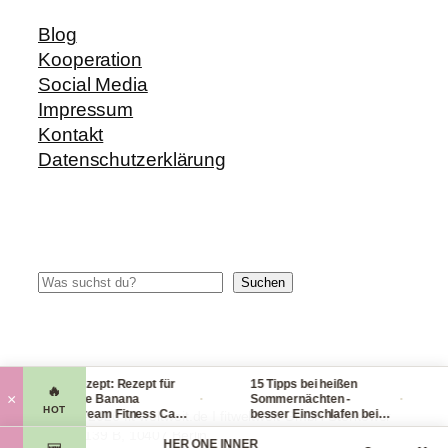
Blog
Kooperation
Social Media
Impressum
Kontakt
Datenschutzerklärung
Suchen
Suchen
Blitzrezept: Rezept für
15 Tipps bei heißen
Ch
🔥
·
·
×
leckere Banana
Sommernächten -
Ha
HOT
Nicecream Fitness Carb
besser Einschlafen bei
le
© 2014-2026 fit-weltweit.de I fitweltweit GmbH Storkower
Eiscream
Hitze (Tag & Nacht)
pa
Straße 139 B, 10407 Berlin
l Organics
HER ONE INNER
vi