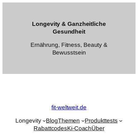
Zum
Inhalt
springen
Longevity & Ganzheitliche
Gesundheit
Ernährung, Fitness, Beauty &
Bewusstsein
fit-weltweit.de
Longevity
Blog
Themen
Produkttests
Rabattcodes
Ki-Coach
Über