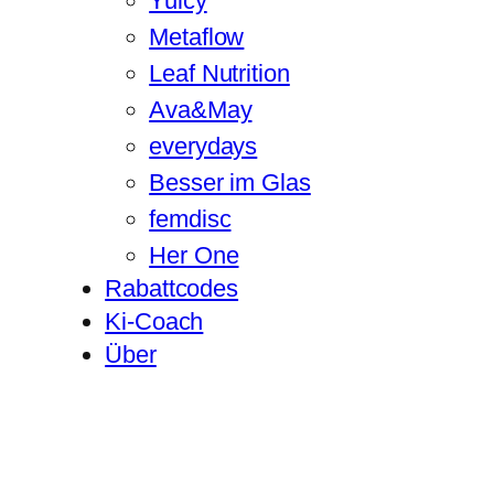
Yuicy
Metaflow
Leaf Nutrition
Ava&May
everydays
Besser im Glas
femdisc
Her One
Rabattcodes
Ki-Coach
Über