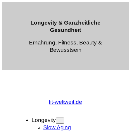
Zum
Inhalt
springen
Longevity & Ganzheitliche
Gesundheit
Ernährung, Fitness, Beauty &
Bewusstsein
fit-weltweit.de
Longevity
Slow Aging