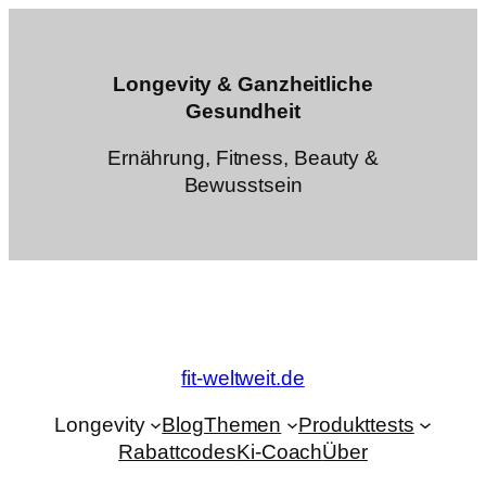
Zum
Inhalt
springen
Longevity & Ganzheitliche
Gesundheit
Ernährung, Fitness, Beauty &
Bewusstsein
fit-weltweit.de
Longevity
Blog
Themen
Produkttests
Rabattcodes
Ki-Coach
Über