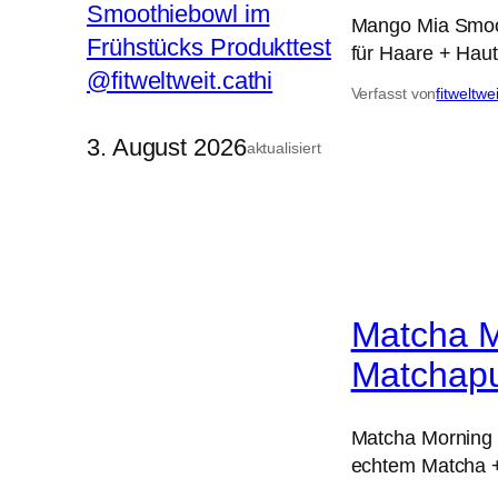
Mango Mia Smoot
für Haare + Hau
Verfasst von
fitweltwe
3. August 2026
aktualisiert
Matcha M
Matchapul
Matcha Morning S
echtem Matcha 