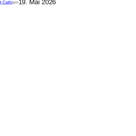
19. Mai 2026
it Cathi
am