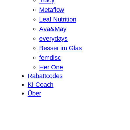
Yuicy
Metaflow
Leaf Nutrition
Ava&May
everydays
Besser im Glas
femdisc
Her One
Rabattcodes
Ki-Coach
Über