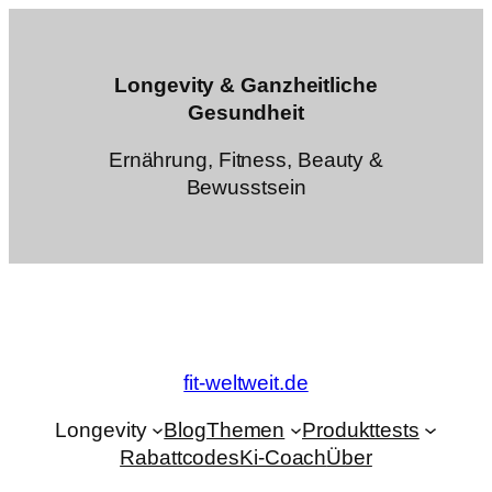
Zum
Inhalt
springen
Longevity & Ganzheitliche
Gesundheit
Ernährung, Fitness, Beauty &
Bewusstsein
fit-weltweit.de
Longevity
Blog
Themen
Produkttests
Rabattcodes
Ki-Coach
Über