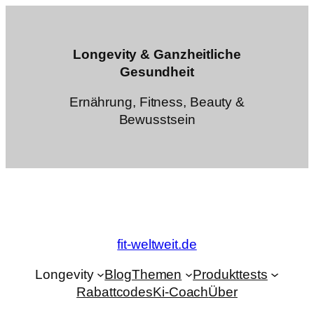
Zum
Inhalt
springen
Longevity & Ganzheitliche
Gesundheit
Ernährung, Fitness, Beauty &
Bewusstsein
fit-weltweit.de
Longevity
Blog
Themen
Produkttests
Rabattcodes
Ki-Coach
Über