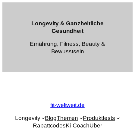
Zum
Inhalt
springen
Longevity & Ganzheitliche
Gesundheit
Ernährung, Fitness, Beauty &
Bewusstsein
fit-weltweit.de
Longevity
Blog
Themen
Produkttests
Rabattcodes
Ki-Coach
Über