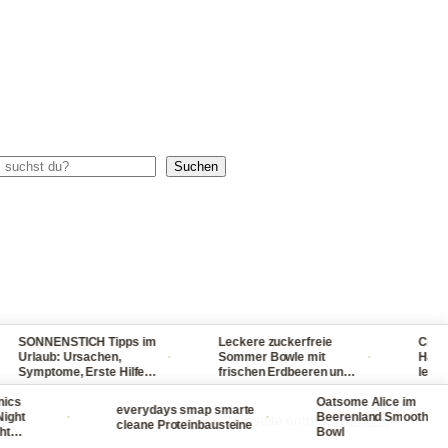
chen
Suchen
SONNENSTICH Tipps im
Leckere zuckerfreie
Checklist
·
·
Urlaub: Ursachen,
Sommer Bowle mit
Handgepä
Symptome, Erste Hilfe
frischen Erdbeeren und
leichtem
bei Fieber, Sonnenbrand
Waldmeister ganz
packst du
s
und Halsschmerzen
einfach selber machen
Oatsome Alice im
viel ein
everydays smap smarte
·
·
ht
Beerenland Smoothie
Diese Webseite enthält
Werbung
cleane Proteinbausteine
Bowl