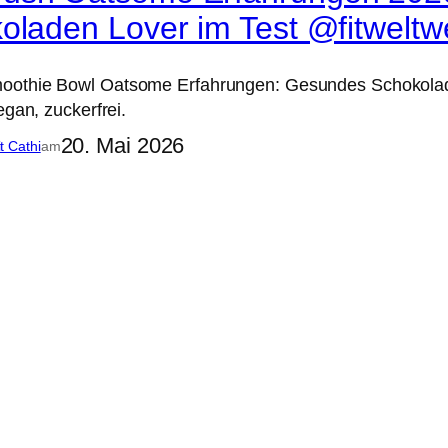
oladen Lover im Test @fitweltwe
othie Bowl Oatsome Erfahrungen: Gesundes Schokolade
egan, zuckerfrei.
20. Mai 2026
it Cathi
am