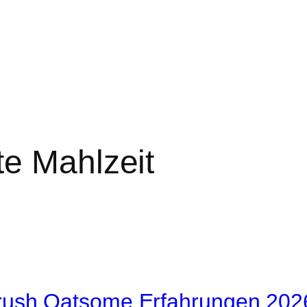
te Mahlzeit
ush Oatsome Erfahrungen 202