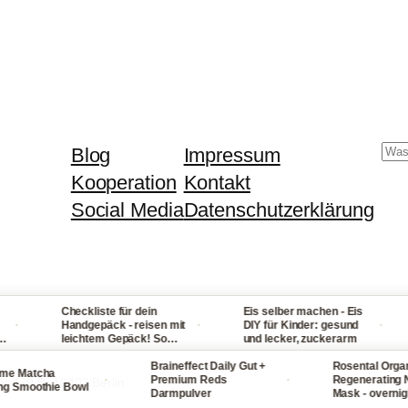
Su
Blog
Impressum
Kooperation
Kontakt
Social Media
Datenschutzerklärung
Checkliste für dein
Eis selber machen - Eis
·
·
Handgepäck - reisen mit
DIY für Kinder: gesund
leichtem Gepäck! So
und lecker, zuckerarm
packst du nie wieder zu
viel ein
Braineffect Daily Gut +
Rosental Organic
 Matcha
·
·
Premium Reds
Regenerating Nig
ße 139 B, 10407 Berlin
Smoothie Bowl
Darmpulver
Mask - overnight
Gesichtsmaske