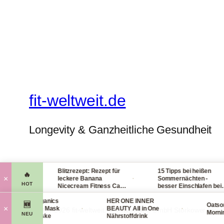
fit-weltweit.de
Longevity & Ganzheitliche Gesundheit
tein
Blitzrezept: Rezept für
15 Tipps bei heißen
🔥
·
·
·
×
trich
leckere Banana
Sommernächten -
HOT
Nicecream Fitness Carb
besser Einschlafen bei
Eiscream
Hitze (Tag & Nacht)
Rosental Organics
HER ONE INNER
🆕
Oatsome
·
·
×
Cooling Face Mask
BEAUTY All in One
© 2014-2026 fit-weltweit.de I fitweltweit GmbH Storkower Stra
Morning 
NEU
Gesichtsmaske
Nährstoffdrink