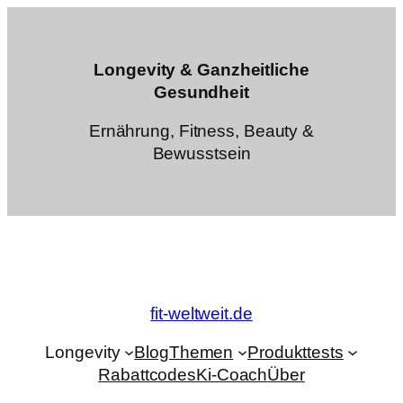
Zum
Inhalt
springen
Longevity & Ganzheitliche
Gesundheit
Ernährung, Fitness, Beauty &
Bewusstsein
fit-weltweit.de
Longevity
Blog
Themen
Produkttests
Rabattcodes
Ki-Coach
Über