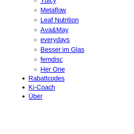
Yuicy
Metaflow
Leaf Nutrition
Ava&May
everydays
Besser im Glas
femdisc
Her One
Rabattcodes
Ki-Coach
Über