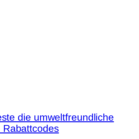
g
este die umweltfreundliche
+ Rabattcodes