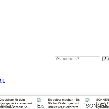
Suchen
Su
ung
für dein
Eis selber machen - Eis
SONNENSTICH Tipp
·
·
 - reisen mit
DIY für Kinder: gesund
Urlaub: Ursachen,
epäck! So
und lecker, zuckerarm
Symptome, Erste Hi