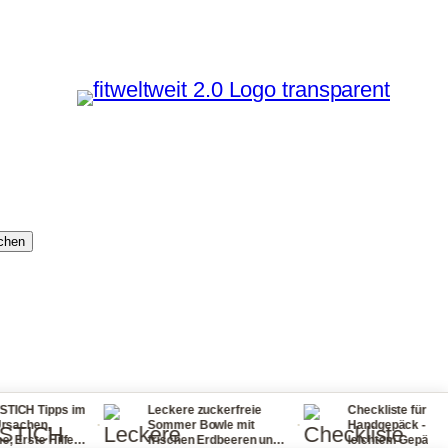
chen
s im
Leckere zuckerfreie
Checkliste für dein
·
·
·
Sommer Bowle mit
Handgepäck - reisen mit
lfe
frischen Erdbeeren und
leichtem Gepäck! So