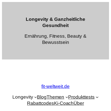
Zum
Inhalt
springen
Longevity & Ganzheitliche
Gesundheit
Ernährung, Fitness, Beauty &
Bewusstsein
fit-weltweit.de
Longevity
Blog
Themen
Produkttests
Rabattcodes
Ki-Coach
Über