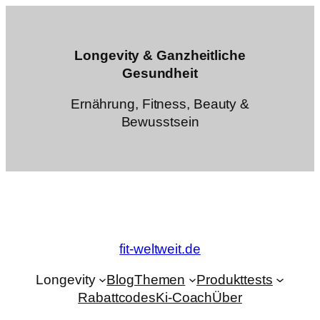
Zum
Inhalt
springen
Longevity & Ganzheitliche
Gesundheit
Ernährung, Fitness, Beauty &
Bewusstsein
fit-weltweit.de
Longevity
Blog
Themen
Produkttests
Rabattcodes
Ki-Coach
Über