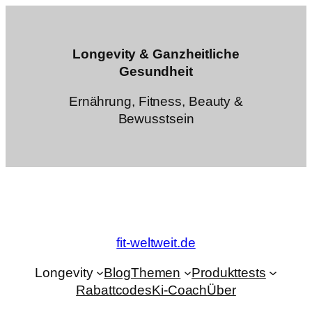
Zum
Inhalt
springen
Longevity & Ganzheitliche
Gesundheit
Ernährung, Fitness, Beauty &
Bewusstsein
fit-weltweit.de
Longevity
Blog
Themen
Produkttests
Rabattcodes
Ki-Coach
Über