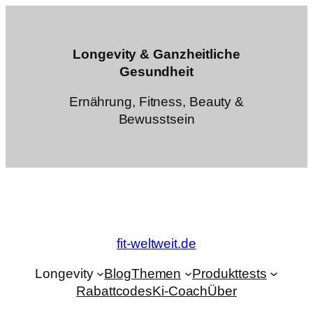
Zum
Inhalt
springen
Longevity & Ganzheitliche
Gesundheit
Ernährung, Fitness, Beauty &
Bewusstsein
fit-weltweit.de
Longevity
Blog
Themen
Produkttests
Rabattcodes
Ki-Coach
Über