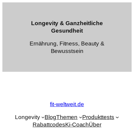
Zum
Inhalt
springen
Longevity & Ganzheitliche
Gesundheit
Ernährung, Fitness, Beauty &
Bewusstsein
fit-weltweit.de
Longevity
Blog
Themen
Produkttests
Rabattcodes
Ki-Coach
Über