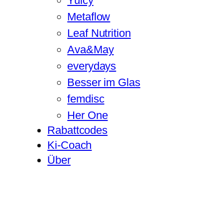
Yuicy
Metaflow
Leaf Nutrition
Ava&May
everydays
Besser im Glas
femdisc
Her One
Rabattcodes
Ki-Coach
Über