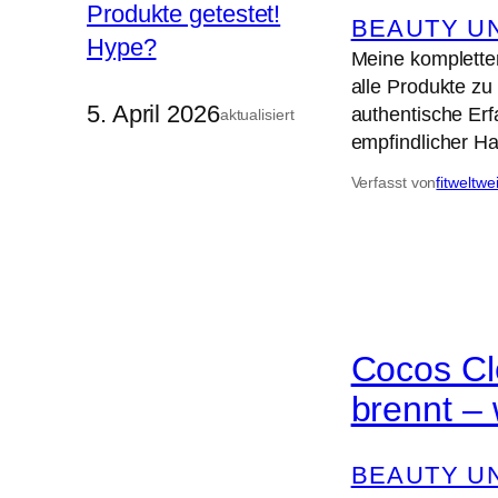
BEAUTY U
Meine kompletten
alle Produkte zu
5. April 2026
authentische Er
aktualisiert
empfindlicher H
Verfasst von
fitweltwe
Cocos Cl
brennt –
BEAUTY U