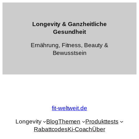
Zum
Inhalt
springen
Longevity & Ganzheitliche
Gesundheit
Ernährung, Fitness, Beauty &
Bewusstsein
fit-weltweit.de
Longevity
Blog
Themen
Produkttests
Rabattcodes
Ki-Coach
Über