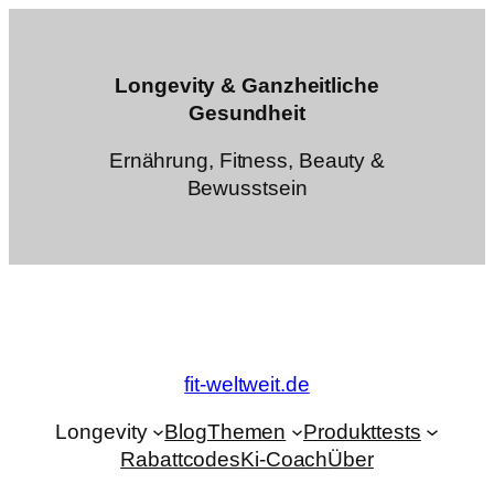
Zum
Inhalt
springen
Longevity & Ganzheitliche
Gesundheit
Ernährung, Fitness, Beauty &
Bewusstsein
fit-weltweit.de
Longevity
Blog
Themen
Produkttests
Rabattcodes
Ki-Coach
Über