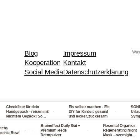
Su
Blog
Impressum
Kooperation
Kontakt
Social Media
Datenschutzerklärung
heckliste für dein
Eis selber machen - Eis
SONNENST
·
·
andgepäck - reisen mit
DIY für Kinder: gesund
Urlaub: U
eichtem Gepäck! So
und lecker, zuckerarm
Symptome,
ackst du nie wieder zu
bei Fieber
el ein
Braineffect Daily Gut +
Rosental Organics
und Hals
a
·
·
Premium Reds
Regenerating Night
ße 139 B, 10407 Berlin
ie Bowl
Darmpulver
Mask - overnight
Gesichtsmaske