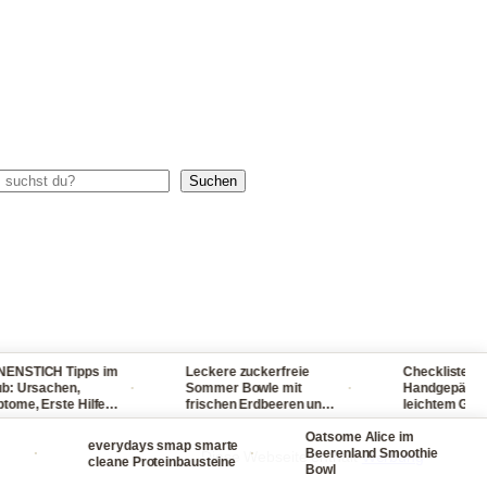
chen
Suchen
ICH Tipps im
Leckere zuckerfreie
Checkliste für dein
·
·
rsachen,
Sommer Bowle mit
Handgepäck - reise
 Erste Hilfe
frischen Erdbeeren und
leichtem Gepäck! 
, Sonnenbrand
Waldmeister ganz
packst du nie wied
schmerzen
einfach selber machen
Oatsome Alice im
viel ein
everydays smap smarte
·
·
·
Beerenland Smoothie
Diese Webseite enthält
Werbung
cleane Proteinbausteine
Bowl