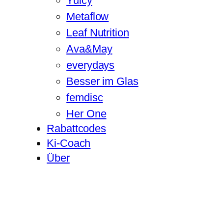
Yuicy
Metaflow
Leaf Nutrition
Ava&May
everydays
Besser im Glas
femdisc
Her One
Rabattcodes
Ki-Coach
Über