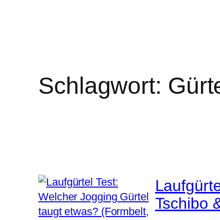
Schlagwort:
Gürt
Laufgürte
Tschibo 