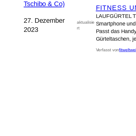
FITNESS 
LAUFGÜRTEL TEST
27. Dezember
aktualisie
Smartphone und C
rt
2023
Passt das Handy
Gürteltaschen, j
Verfasst von
fitweltwe