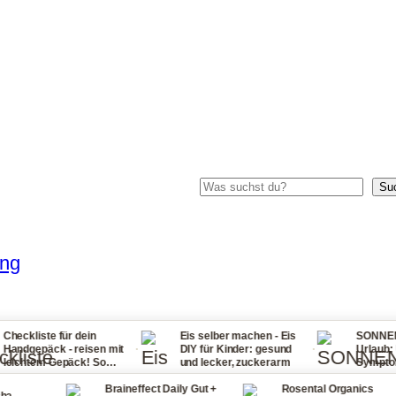
Suchen
Su
ung
 für dein
Eis selber machen - Eis
SONNENSTICH Tip
·
·
k - reisen mit
DIY für Kinder: gesund
Urlaub: Ursachen,
Gepäck! So
und lecker, zuckerarm
Symptome, Erste H
 nie wieder zu
bei Fieber, Sonne
Braineffect Daily Gut +
Rosental Organics
und Halsschmerz