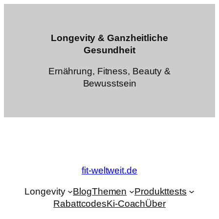
Zum
Inhalt
springen
Longevity & Ganzheitliche
Gesundheit
Ernährung, Fitness, Beauty &
Bewusstsein
fit-weltweit.de
Longevity
Blog
Themen
Produkttests
Rabattcodes
Ki-Coach
Über