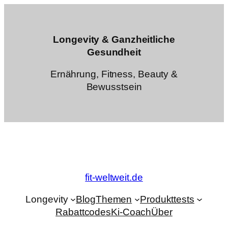
Zum
Inhalt
springen
Longevity & Ganzheitliche
Gesundheit
Ernährung, Fitness, Beauty &
Bewusstsein
fit-weltweit.de
Longevity
Blog
Themen
Produkttests
Rabattcodes
Ki-Coach
Über