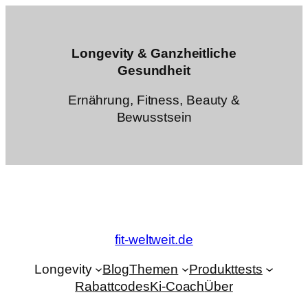
Zum
Inhalt
springen
Longevity & Ganzheitliche
Gesundheit
Ernährung, Fitness, Beauty &
Bewusstsein
fit-weltweit.de
Longevity
Blog
Themen
Produkttests
Rabattcodes
Ki-Coach
Über