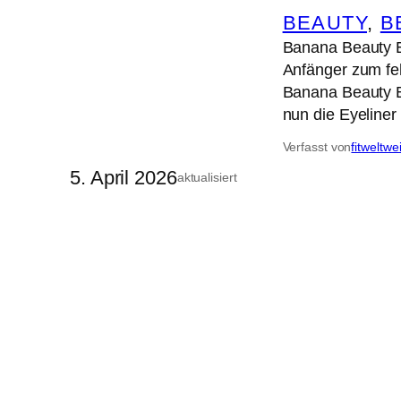
BEAUTY
, 
B
Banana Beauty Ey
Anfänger zum feh
Banana Beauty E
nun die Eyeline
Verfasst von
fitweltwe
5. April 2026
aktualisiert