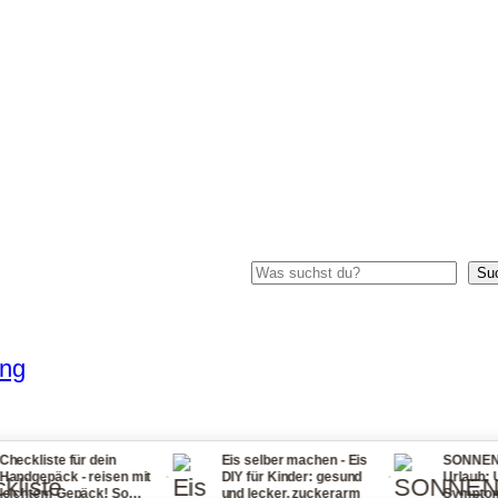
Suchen
Su
ung
für dein
Eis selber machen - Eis
SONNENSTICH Tipp
·
·
 - reisen mit
DIY für Kinder: gesund
Urlaub: Ursachen,
epäck! So
und lecker, zuckerarm
Symptome, Erste Hi