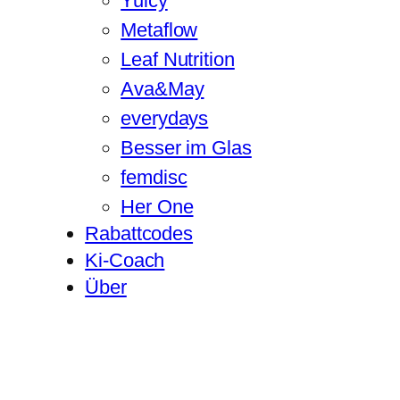
Yuicy
Metaflow
Leaf Nutrition
Ava&May
everydays
Besser im Glas
femdisc
Her One
Rabattcodes
Ki-Coach
Über