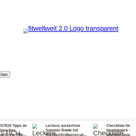
chen
s im
Leckere zuckerfreie
Checkliste für dein
·
·
·
Sommer Bowle mit
Handgepäck - reisen mit
lfe
frischen Erdbeeren und
leichtem Gepäck! So