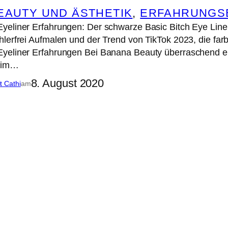
EAUTY UND ÄSTHETIK
, 
ERFAHRUNGSB
eliner Erfahrungen: Der schwarze Basic Bitch Eye Liner u
lerfrei Aufmalen und der Trend von TikTok 2023, die farbi
yeliner Erfahrungen Bei Banana Beauty überraschend ers
r im…
8. August 2020
it Cathi
am