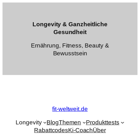
Zum
Inhalt
springen
Longevity & Ganzheitliche
Gesundheit
Ernährung, Fitness, Beauty &
Bewusstsein
fit-weltweit.de
Longevity
Blog
Themen
Produkttests
Rabattcodes
Ki-Coach
Über