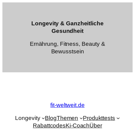
Zum
Inhalt
springen
Longevity & Ganzheitliche
Gesundheit
Ernährung, Fitness, Beauty &
Bewusstsein
fit-weltweit.de
Longevity
Blog
Themen
Produkttests
Rabattcodes
Ki-Coach
Über