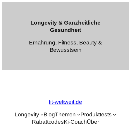
Zum
Inhalt
springen
Longevity & Ganzheitliche
Gesundheit
Ernährung, Fitness, Beauty &
Bewusstsein
fit-weltweit.de
Longevity
Blog
Themen
Produkttests
Rabattcodes
Ki-Coach
Über