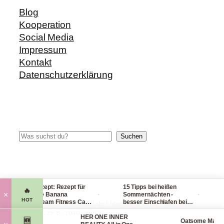
Blog
Kooperation
Social Media
Impressum
Kontakt
Datenschutzerklärung
Suchen
Suchen
Blitzrezept: Rezept für
15 Tipps bei heißen
Che
🔥
·
·
×
leckere Banana
Sommernächten -
Han
HOT
Nicecream Fitness Carb
besser Einschlafen bei
le
© 2014-2026 fit-weltweit.de I fitweltweit GmbH Storkower
Eiscream
Hitze (Tag & Nacht)
pac
Straße 139 B, 10407 Berlin
 Organics
HER ONE INNER
vie
🆕
Oatsome Matcha