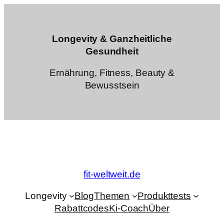
Zum
Inhalt
springen
Longevity & Ganzheitliche
Gesundheit
Ernährung, Fitness, Beauty &
Bewusstsein
fit-weltweit.de
Longevity
Blog
Themen
Produkttests
Rabattcodes
Ki-Coach
Über