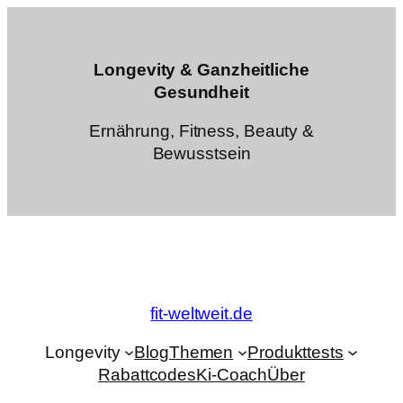
Zum
Inhalt
springen
Longevity & Ganzheitliche
Gesundheit
Ernährung, Fitness, Beauty &
Bewusstsein
fit-weltweit.de
Longevity
Blog
Themen
Produkttests
Rabattcodes
Ki-Coach
Über