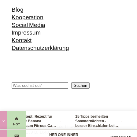
Blog
Kooperation
Social Media
Impressum
Kontakt
Datenschutzerklärung
Suchen
Suchen
Blitzrezept: Rezept für
15 Tipps bei heißen
Che
🔥
·
·
×
leckere Banana
Sommernächten -
Han
HOT
Nicecream Fitness Carb
besser Einschlafen bei
le
© 2014-2026 fit-weltweit.de I fitweltweit GmbH Storkower
Eiscream
Hitze (Tag & Nacht)
pac
Straße 139 B, 10407 Berlin
 Organics
HER ONE INNER
vie
🆕