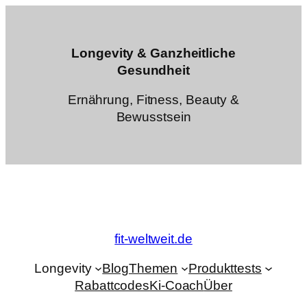
Zum
Inhalt
springen
Longevity & Ganzheitliche
Gesundheit
Ernährung, Fitness, Beauty &
Bewusstsein
fit-weltweit.de
Longevity
Blog
Themen
Produkttests
Rabattcodes
Ki-Coach
Über