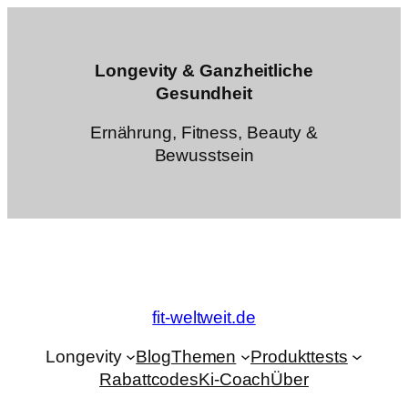
Zum
Inhalt
springen
Longevity & Ganzheitliche
Gesundheit
Ernährung, Fitness, Beauty &
Bewusstsein
fit-weltweit.de
Longevity
Blog
Themen
Produkttests
Rabattcodes
Ki-Coach
Über