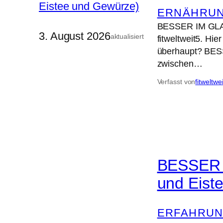
ERNÄHRUN
BESSER IM GLAS
3. August 2026
aktualisiert
fitweltweit5. Hi
überhaupt? BESS
zwischen…
Verfasst von
fitweltwe
BESSER I
und Eist
ERFAHRUN