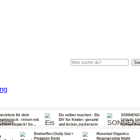
Suchen
Su
ung
 dein
Eis selber machen - Eis
SONNENSTICH Tipps 
·
·
reisen mit
DIY für Kinder: gesund
Urlaub: Ursachen,
ck! So
und lecker, zuckerarm
Symptome, Erste Hilfe
wieder zu
bei Fieber, Sonnenbra
Braineffect Daily Gut +
Rosental Organics
und Halsschmerzen
·
·
·
Premium Reds
Regenerating Night
ße 139 B, 10407 Berlin