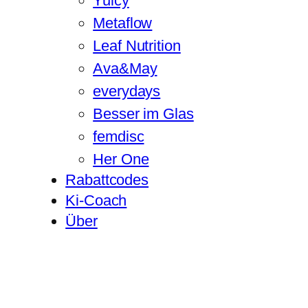
Yuicy
Metaflow
Leaf Nutrition
Ava&May
everydays
Besser im Glas
femdisc
Her One
Rabattcodes
Ki-Coach
Über