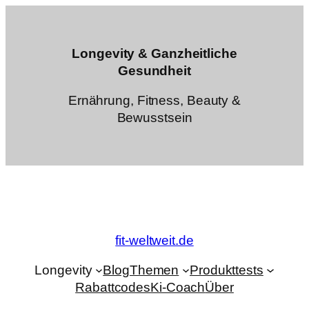
Zum
Inhalt
springen
Longevity & Ganzheitliche
Gesundheit
Ernährung, Fitness, Beauty &
Bewusstsein
fit-weltweit.de
Longevity
Blog
Themen
Produkttests
Rabattcodes
Ki-Coach
Über