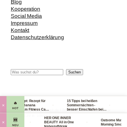
Blog
Kooperation
Social Media
Impressum
Kontakt
Datenschutzerklärung
Suchen
Suchen
Blitzrezept: Rezept für
15 Tipps bei heißen
Check
🔥
·
·
×
leckere Banana
Sommernächten -
Hand
HOT
Nicecream Fitness Carb
besser Einschlafen bei
leic
© 2014-2026 fit-weltweit.de I fitweltweit GmbH Storkower
Eiscream
Hitze (Tag & Nacht)
pack
Straße 139 B, 10407 Berlin
Organics
HER ONE INNER
viel 
🆕
Oatsome Matcha
·
·
×
ace Mask
BEAUTY All in One
Morning Smoothie
NEU
maske
Nährstoffdrink