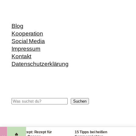
Blog
Kooperation
Social Media
Impressum
Kontakt
Datenschutzerklärung
Suchen
Suchen
Blitzrezept: Rezept für
15 Tipps bei heißen
Che
🔥