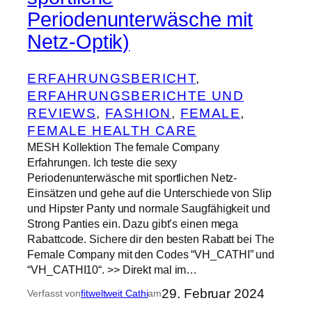
Periodenunterwäsche mit
Netz-Optik)
ERFAHRUNGSBERICHT
, 
ERFAHRUNGSBERICHTE UND
REVIEWS
, 
FASHION
, 
FEMALE
, 
FEMALE HEALTH CARE
MESH Kollektion The female Company
Erfahrungen. Ich teste die sexy
Periodenunterwäsche mit sportlichen Netz-
Einsätzen und gehe auf die Unterschiede von Slip
und Hipster Panty und normale Saugfähigkeit und
Strong Panties ein. Dazu gibt’s einen mega
Rabattcode. Sichere dir den besten Rabatt bei The
Female Company mit den Codes “VH_CATHI” und
“VH_CATHI10“. >> Direkt mal im…
29. Februar 2024
Verfasst von
fitweltweit Cathi
am