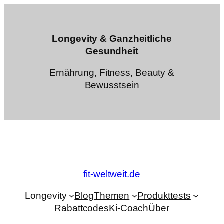
Zum
Inhalt
springen
Longevity & Ganzheitliche
Gesundheit
Ernährung, Fitness, Beauty &
Bewusstsein
fit-weltweit.de
Longevity
Blog
Themen
Produkttests
Rabattcodes
Ki-Coach
Über