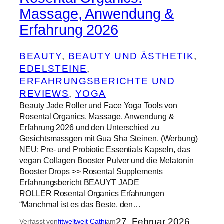
Massage, Anwendung &
Erfahrung 2026
BEAUTY
, 
BEAUTY UND ÄSTHETIK
, 
EDELSTEINE
, 
ERFAHRUNGSBERICHTE UND
REVIEWS
, 
YOGA
Beauty Jade Roller und Face Yoga Tools von
Rosental Organics. Massage, Anwendung &
Erfahrung 2026 und den Unterschied zu
Gesichtsmassgen mit Gua Sha Steinen. (Werbung)
NEU: Pre- und Probiotic Essentials Kapseln, das
vegan Collagen Booster Pulver und die Melatonin
Booster Drops >> Rosental Supplements
Erfahrungsbericht BEAUYT JADE
ROLLER Rosental Organics Erfahrungen
“Manchmal ist es das Beste, den…
27. Februar 2026
Verfasst von
fitweltweit Cathi
am