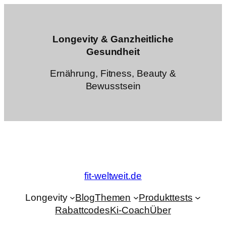
Zum
Inhalt
springen
Longevity & Ganzheitliche
Gesundheit
Ernährung, Fitness, Beauty &
Bewusstsein
fit-weltweit.de
Longevity
Blog
Themen
Produkttests
Rabattcodes
Ki-Coach
Über