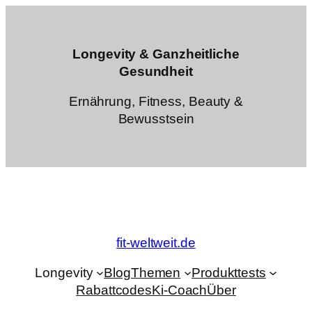
Zum
Inhalt
springen
Longevity & Ganzheitliche
Gesundheit
Ernährung, Fitness, Beauty &
Bewusstsein
fit-weltweit.de
Longevity
Blog
Themen
Produkttests
Rabattcodes
Ki-Coach
Über