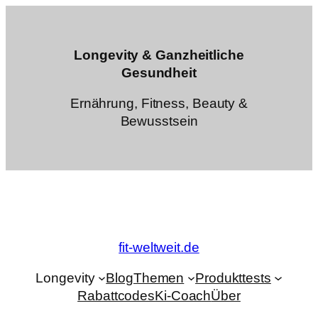
Zum
Inhalt
springen
Longevity & Ganzheitliche
Gesundheit
Ernährung, Fitness, Beauty &
Bewusstsein
fit-weltweit.de
Longevity
Blog
Themen
Produkttests
Rabattcodes
Ki-Coach
Über